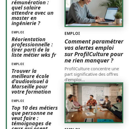
rémunération :
quel salaire
attendre avec un
master en
ingénierie ?
EMPLOI
EMPLOI
Réorientation
Comment paramétrer
professionnelle :
vos alertes emploi
tirer parti de la
sur ProfilCulture pour
liste métier wks fr
ne rien manquer ?
EMPLOI
ProfilCulture concentre une
Trouver la
part significative des offres
meilleure école
d'emploi
…
d’audiovisuel à
Marseille pour
votre formation
EMPLOI
Top 10 des métiers
que personne ne
veut faire :
témoignages de
ceux qui osent