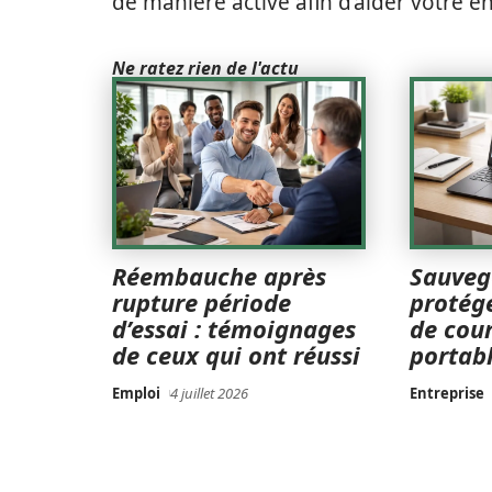
de manière active afin d’aider votre en
Ne ratez rien de l'actu
Réembauche après
Sauveg
rupture période
protége
d’essai : témoignages
de cour
de ceux qui ont réussi
portab
Emploi
4 juillet 2026
Entreprise