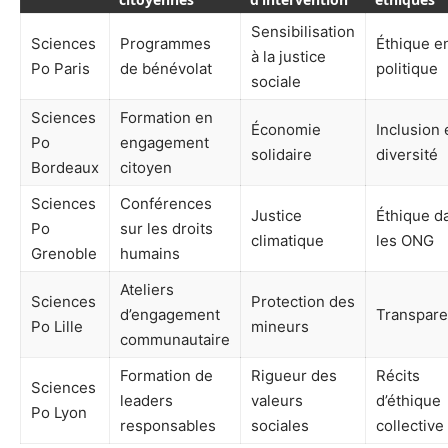
Sensibilisation
Sciences
Programmes
Éthique e
à la justice
Po Paris
de bénévolat
politique
sociale
Sciences
Formation en
Économie
Inclusion 
Po
engagement
solidaire
diversité
Bordeaux
citoyen
Sciences
Conférences
Justice
Éthique d
Po
sur les droits
climatique
les ONG
Grenoble
humains
Ateliers
Sciences
Protection des
d’engagement
Transpar
Po Lille
mineurs
communautaire
Formation de
Rigueur des
Récits
Sciences
leaders
valeurs
d’éthique
Po Lyon
responsables
sociales
collective