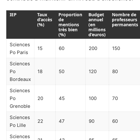
IEP
Taux
Proportion
Budget
Nombre de
d’accès
de
annuel
professeurs
(%)
mentions
(en
permanents
très bien
millions
(%)
d’euros)
Sciences
15
60
200
150
Po Paris
Sciences
Po
18
50
120
80
Bordeaux
Sciences
Po
20
45
100
70
Grenoble
Sciences
22
47
90
60
Po Lille
Sciences