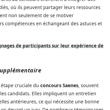
és, où ils peuvent partager leurs ressources
tent non seulement de se motiver
eurs compétences en échangeant des astuces et
gnages de participants sur leur expérience de
 supplémentaire
 étape cruciale du
concours Saenes
, souvent
es candidats. Elles impliquent un entretien
lles antérieures, ce qui nécessite une bonne
ours devant un jury. De nombreux témoignages