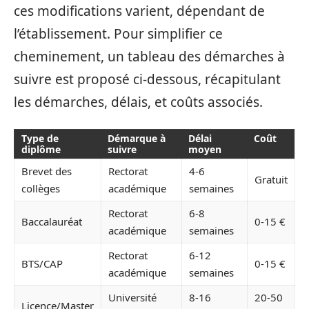
ces modifications varient, dépendant de
l’établissement. Pour simplifier ce
cheminement, un tableau des démarches à
suivre est proposé ci-dessous, récapitulant
les démarches, délais, et coûts associés.
Type de
Démarque à
Délai
Coût
diplôme
suivre
moyen
Brevet des
Rectorat
4-6
Gratuit
collèges
académique
semaines
Rectorat
6-8
Baccalauréat
0-15 €
académique
semaines
Rectorat
6-12
BTS/CAP
0-15 €
académique
semaines
Université
8-16
20-50
Licence/Master