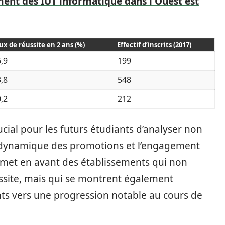
ment des IUT informatique dans l'Ouest est
ux de réussite en 2 ans (%)
Effectif d’inscrits (2017)
,9
199
,8
548
,2
212
rucial pour les futurs étudiants d’analyser non
la dynamique des promotions et l’engagement
 met en avant des établissements qui non
ssite, mais qui se montrent également
ts vers une progression notable au cours de