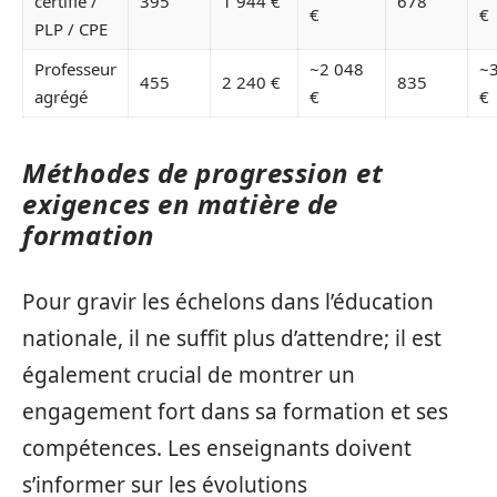
certifié /
395
1 944 €
678
€
€
PLP / CPE
Professeur
~2 048
~
455
2 240 €
835
agrégé
€
€
Méthodes de progression et
exigences en matière de
formation
Pour gravir les échelons dans l’éducation
nationale, il ne suffit plus d’attendre; il est
également crucial de montrer un
engagement fort dans sa formation et ses
compétences. Les enseignants doivent
s’informer sur les évolutions