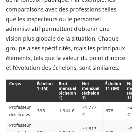
comparaisons avec des professions telles
que les inspecteurs ou le personnel
administratif permettent d’obtenir une
vision plus globale de la situation. Chaque
groupe a ses spécificités, mais les principaux
éléments, tels que la valeur du point d’indice
et l’évolution des échelons, sont similaires.
Corps
Échelon
Brut
Net
Échelon
Ne
1 (IM)
mensuel
mensuel
11 (IM)
me
(échelon
(échelon
(é
1)
1)
11
Professeur
~1 777
~
395
1 944 €
678
des écoles
€
€
Professeur
~1 813
~