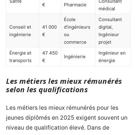
Santé
Consultant
€
Pharmacie
médical
École
Consultant
Conseil et
41 000
d’ingénieurs
digital,
ingénierie
€
ou
Ingénieur
commerce
projet
Énergie et
47 450
Ingénieur en
Ingénierie
transports
€
énergie
Les métiers les mieux rémunérés
selon les qualifications
Les métiers les mieux rémunérés pour les
jeunes diplômés en 2025 exigent souvent un
niveau de qualification élevé. Dans de