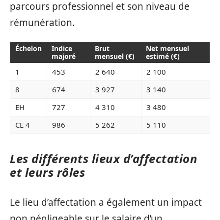
parcours professionnel et son niveau de
rémunération.
Échelon
Indice
Brut
Net mensuel
majoré
mensuel (€)
estimé (€)
1
453
2 640
2 100
8
674
3 927
3 140
EH
727
4 310
3 480
CE 4
986
5 262
5 110
Les différents lieux d’affectation
et leurs rôles
Le lieu d’affectation a également un impact
non négligeable sur le salaire d’un