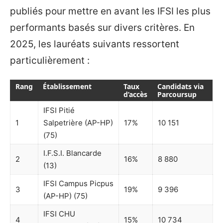
publiés pour mettre en avant les IFSI les plus
performants basés sur divers critères. En
2025, les lauréats suivants ressortent
particulièrement :
Rang
Établissement
Taux
Candidats via
d’accès
Parcoursup
IFSI Pitié
1
Salpetrière (AP-HP)
17%
10 151
(75)
I.F.S.I. Blancarde
2
16%
8 880
(13)
IFSI Campus Picpus
3
19%
9 396
(AP-HP) (75)
IFSI CHU
4
15%
10 734